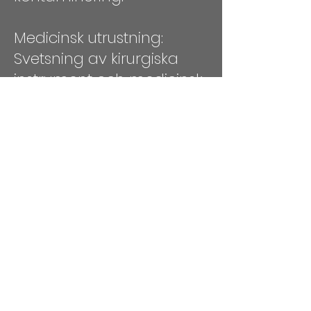
Medicinsk utrustning:
Svetsning av kirurgiska
instrument och medicinsk
utrustning som kräver hög
sterilitet och precision.
Konst och hantverk:
Skapande av dekorativa
och konstnärliga
metallarbeten.
Viktiga faktorer att
tänka på
Erfarenhet: