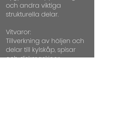
och andra viktiga
strukturella delar.
Vitvaror:
Tillverkning av höljen och
delar till kylskåp, spisar
och diskmaskiner.
Elektronik:
Skapande av chassin och
höljen för datorer,
mobiltelefoner och andra
elektroniska enheter.
Fördelar med